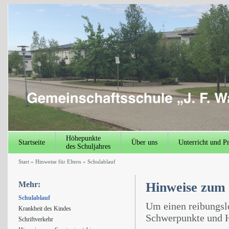
Höhepunkte
Startseite
Über uns
Unterricht und P
des Schuljahres
Start
»
Hinweise für Eltern
»
Schulablauf
Mehr:
Hinweise zum 
Schulablauf
Um einen reibungslo
Krankheit des Kindes
Schwerpunkte und H
Schriftverkehr